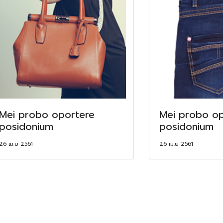
Mei probo oportere
Mei probo op
posidonium
posidonium
26 เม.ย 2561
26 เม.ย 2561